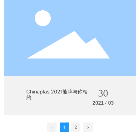
众带来了我们的环保产品与可持续性解决方
案。 截至4月16日，为期4天的Chinaplas国际
橡塑展已圆满收官！相信熊牌的新老朋友、合
作伙伴都去现场打卡了熊牌展台，与我们的专
业小伙伴进行了沟通交流。 下面就由小编带领
大家一起回顾下熊牌的展会风采。 熊牌独具
特色的“化学分子结构”的展位设计，一直以来
都是展会上的一道风景线 作为世界知名的热
稳定剂生产企业，百尔罗赫·熊牌中国的董事总
经理王卫星先生在现场接受了媒体采访，就后
疫情时代的行业发展、塑料回收及循环利用、
如何通过自身的技术、产品优势推动低碳经济
发展等问题向记者阐述了熊牌的观点与看法。
30
Chinaplas 2021熊牌与你相
图为王总现场接受记者采访 熊牌在不断致力
约
于为客户提供高质量及可持续发展产品的同
/
2021
03
时，也积极参加业内协会的各种活动，探索行
业发展，沟通业内信息。 图为中国塑料加工工
业协会的领导参观熊牌展台并合影留念 对环
境负责-我们为行业的发展提供安全和可持续性
<
1
2
>
的未来 我们的主要“添加剂”-信任，承诺，创新