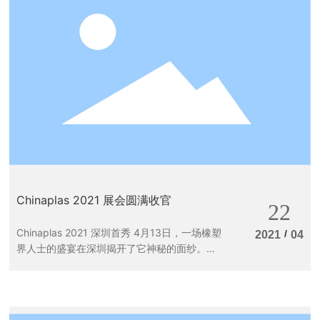
Chinaplas 2021 展会圆满收官
22
Chinaplas 2021 深圳首秀 4月13日，一场橡塑
/
2021
04
界人士的盛宴在深圳揭开了它神秘的面纱。在
这里，有来自天南地北的业界人士，有创新的
橡塑应用解决方案，有各类丰富的展品...... 阔
别两年，展会的魅力不减当年，观展总人数达
15万。熊牌作为3600家展商之一，为现场观